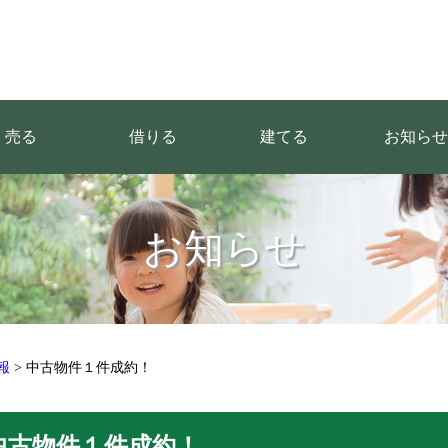
売る
借りる
建てる
お知らせ
お知らせ
報
>
中古物件１件成約！
中古物件１件成約！