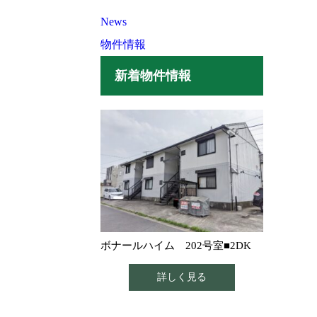
News
物件情報
新着物件情報
ボナールハイム 202号室■2DK
詳しく見る