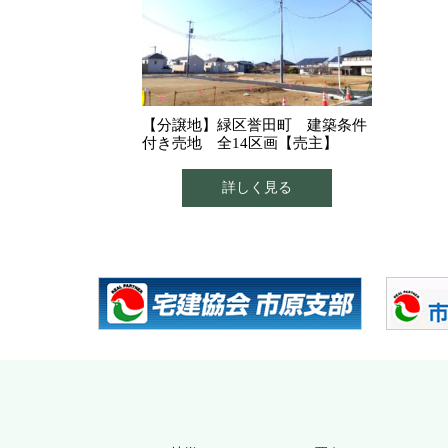
【分譲地】緑区誉田町 建築条件
付き売地 全14区画【売主】
詳しく見る