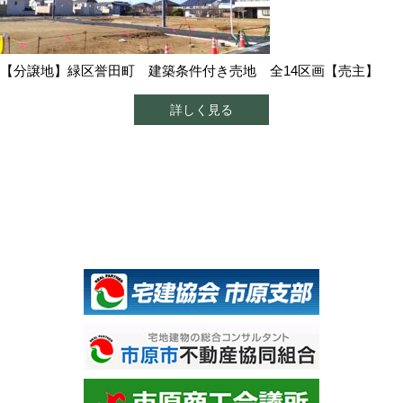
【分譲地】緑区誉田町 建築条件付き売地 全14区画【売主】
詳しく見る